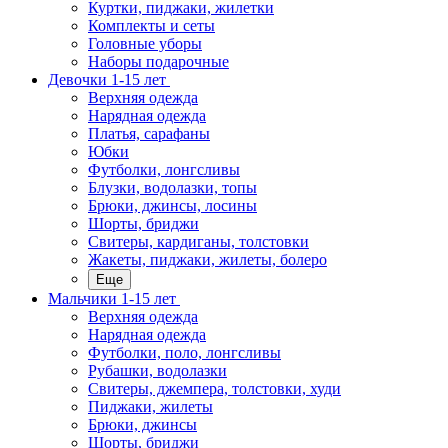
Куртки, пиджаки, жилетки
Комплекты и сеты
Головные уборы
Наборы подарочные
Девочки 1-15 лет
Верхняя одежда
Нарядная одежда
Платья, сарафаны
Юбки
Футболки, лонгсливы
Блузки, водолазки, топы
Брюки, джинсы, лосины
Шорты, бриджи
Свитеры, кардиганы, толстовки
Жакеты, пиджаки, жилеты, болеро
Еще
Мальчики 1-15 лет
Верхняя одежда
Нарядная одежда
Футболки, поло, лонгсливы
Рубашки, водолазки
Свитеры, джемпера, толстовки, худи
Пиджаки, жилеты
Брюки, джинсы
Шорты, бриджи