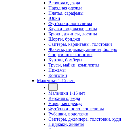
Верхняя одежда
Нарядная одежда
Платья, сарафаны
Юбки
Футболки, лонгсливы
Блузки, водолазки, топы
Брюки, джинсы, лосины
Шорты, бриджи
Свитеры, кардиганы, толстовки
Жакеты, пиджаки, жилеты, болеро
Спортивные костюмы
Куртки, бомберы
Трусы, майки, комплекты
Пижамы
Колготки
Мальчики 1-15 лет
Мальчики 1-15 лет
Верхняя одежда
Нарядная одежда
Футболки, поло, лонгсливы
Рубашки, водолазки
Свитеры, джемпера, толстовки, худи
Пиджаки, жилеты