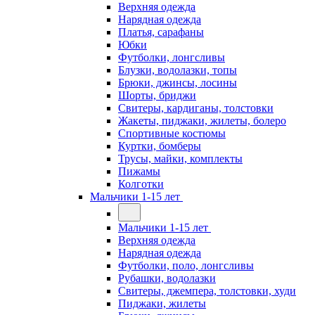
Верхняя одежда
Нарядная одежда
Платья, сарафаны
Юбки
Футболки, лонгсливы
Блузки, водолазки, топы
Брюки, джинсы, лосины
Шорты, бриджи
Свитеры, кардиганы, толстовки
Жакеты, пиджаки, жилеты, болеро
Спортивные костюмы
Куртки, бомберы
Трусы, майки, комплекты
Пижамы
Колготки
Мальчики 1-15 лет
Мальчики 1-15 лет
Верхняя одежда
Нарядная одежда
Футболки, поло, лонгсливы
Рубашки, водолазки
Свитеры, джемпера, толстовки, худи
Пиджаки, жилеты