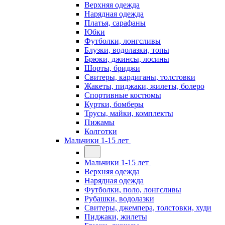
Верхняя одежда
Нарядная одежда
Платья, сарафаны
Юбки
Футболки, лонгсливы
Блузки, водолазки, топы
Брюки, джинсы, лосины
Шорты, бриджи
Свитеры, кардиганы, толстовки
Жакеты, пиджаки, жилеты, болеро
Спортивные костюмы
Куртки, бомберы
Трусы, майки, комплекты
Пижамы
Колготки
Мальчики 1-15 лет
Мальчики 1-15 лет
Верхняя одежда
Нарядная одежда
Футболки, поло, лонгсливы
Рубашки, водолазки
Свитеры, джемпера, толстовки, худи
Пиджаки, жилеты