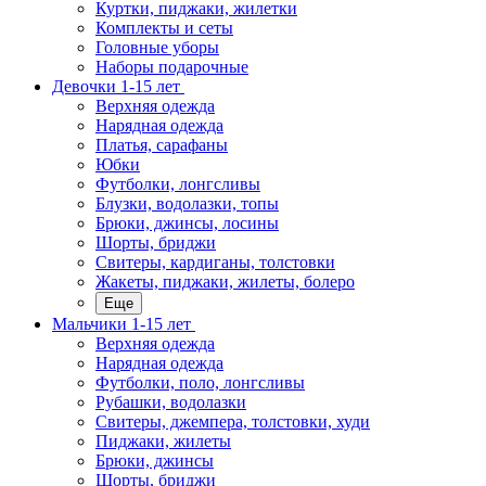
Куртки, пиджаки, жилетки
Комплекты и сеты
Головные уборы
Наборы подарочные
Девочки 1-15 лет
Верхняя одежда
Нарядная одежда
Платья, сарафаны
Юбки
Футболки, лонгсливы
Блузки, водолазки, топы
Брюки, джинсы, лосины
Шорты, бриджи
Свитеры, кардиганы, толстовки
Жакеты, пиджаки, жилеты, болеро
Еще
Мальчики 1-15 лет
Верхняя одежда
Нарядная одежда
Футболки, поло, лонгсливы
Рубашки, водолазки
Свитеры, джемпера, толстовки, худи
Пиджаки, жилеты
Брюки, джинсы
Шорты, бриджи