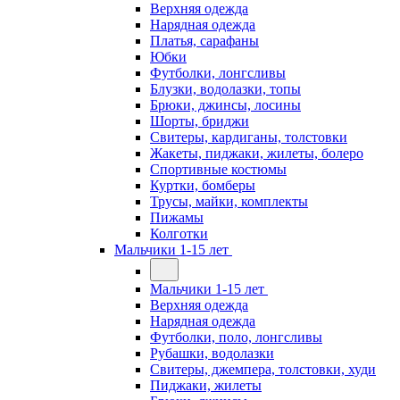
Верхняя одежда
Нарядная одежда
Платья, сарафаны
Юбки
Футболки, лонгсливы
Блузки, водолазки, топы
Брюки, джинсы, лосины
Шорты, бриджи
Свитеры, кардиганы, толстовки
Жакеты, пиджаки, жилеты, болеро
Спортивные костюмы
Куртки, бомберы
Трусы, майки, комплекты
Пижамы
Колготки
Мальчики 1-15 лет
Мальчики 1-15 лет
Верхняя одежда
Нарядная одежда
Футболки, поло, лонгсливы
Рубашки, водолазки
Свитеры, джемпера, толстовки, худи
Пиджаки, жилеты