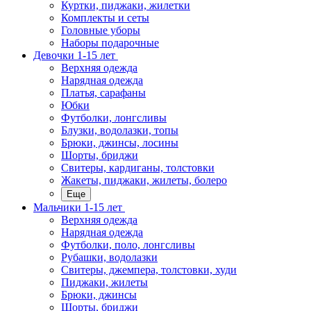
Куртки, пиджаки, жилетки
Комплекты и сеты
Головные уборы
Наборы подарочные
Девочки 1-15 лет
Верхняя одежда
Нарядная одежда
Платья, сарафаны
Юбки
Футболки, лонгсливы
Блузки, водолазки, топы
Брюки, джинсы, лосины
Шорты, бриджи
Свитеры, кардиганы, толстовки
Жакеты, пиджаки, жилеты, болеро
Еще
Мальчики 1-15 лет
Верхняя одежда
Нарядная одежда
Футболки, поло, лонгсливы
Рубашки, водолазки
Свитеры, джемпера, толстовки, худи
Пиджаки, жилеты
Брюки, джинсы
Шорты, бриджи