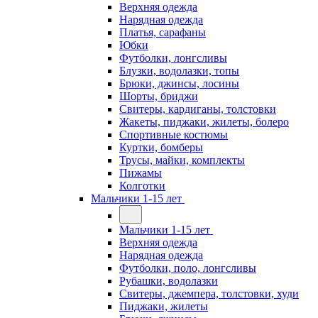
Верхняя одежда
Нарядная одежда
Платья, сарафаны
Юбки
Футболки, лонгсливы
Блузки, водолазки, топы
Брюки, джинсы, лосины
Шорты, бриджи
Свитеры, кардиганы, толстовки
Жакеты, пиджаки, жилеты, болеро
Спортивные костюмы
Куртки, бомберы
Трусы, майки, комплекты
Пижамы
Колготки
Мальчики 1-15 лет
Мальчики 1-15 лет
Верхняя одежда
Нарядная одежда
Футболки, поло, лонгсливы
Рубашки, водолазки
Свитеры, джемпера, толстовки, худи
Пиджаки, жилеты