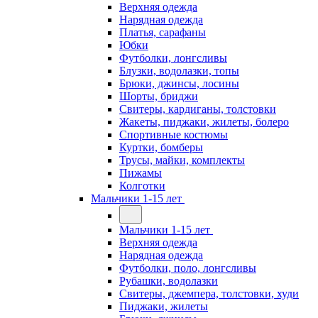
Верхняя одежда
Нарядная одежда
Платья, сарафаны
Юбки
Футболки, лонгсливы
Блузки, водолазки, топы
Брюки, джинсы, лосины
Шорты, бриджи
Свитеры, кардиганы, толстовки
Жакеты, пиджаки, жилеты, болеро
Спортивные костюмы
Куртки, бомберы
Трусы, майки, комплекты
Пижамы
Колготки
Мальчики 1-15 лет
Мальчики 1-15 лет
Верхняя одежда
Нарядная одежда
Футболки, поло, лонгсливы
Рубашки, водолазки
Свитеры, джемпера, толстовки, худи
Пиджаки, жилеты