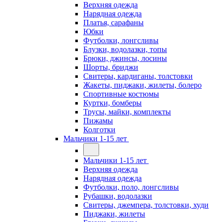
Верхняя одежда
Нарядная одежда
Платья, сарафаны
Юбки
Футболки, лонгсливы
Блузки, водолазки, топы
Брюки, джинсы, лосины
Шорты, бриджи
Свитеры, кардиганы, толстовки
Жакеты, пиджаки, жилеты, болеро
Спортивные костюмы
Куртки, бомберы
Трусы, майки, комплекты
Пижамы
Колготки
Мальчики 1-15 лет
Мальчики 1-15 лет
Верхняя одежда
Нарядная одежда
Футболки, поло, лонгсливы
Рубашки, водолазки
Свитеры, джемпера, толстовки, худи
Пиджаки, жилеты