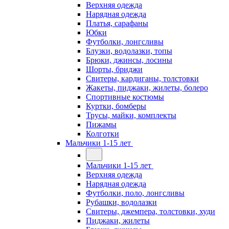
Верхняя одежда
Нарядная одежда
Платья, сарафаны
Юбки
Футболки, лонгсливы
Блузки, водолазки, топы
Брюки, джинсы, лосины
Шорты, бриджи
Свитеры, кардиганы, толстовки
Жакеты, пиджаки, жилеты, болеро
Спортивные костюмы
Куртки, бомберы
Трусы, майки, комплекты
Пижамы
Колготки
Мальчики 1-15 лет
Мальчики 1-15 лет
Верхняя одежда
Нарядная одежда
Футболки, поло, лонгсливы
Рубашки, водолазки
Свитеры, джемпера, толстовки, худи
Пиджаки, жилеты