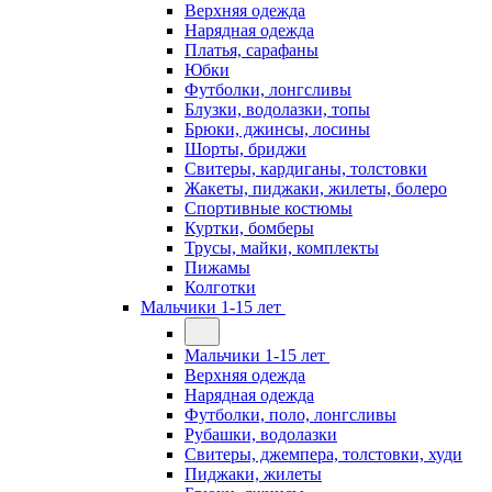
Верхняя одежда
Нарядная одежда
Платья, сарафаны
Юбки
Футболки, лонгсливы
Блузки, водолазки, топы
Брюки, джинсы, лосины
Шорты, бриджи
Свитеры, кардиганы, толстовки
Жакеты, пиджаки, жилеты, болеро
Спортивные костюмы
Куртки, бомберы
Трусы, майки, комплекты
Пижамы
Колготки
Мальчики 1-15 лет
Мальчики 1-15 лет
Верхняя одежда
Нарядная одежда
Футболки, поло, лонгсливы
Рубашки, водолазки
Свитеры, джемпера, толстовки, худи
Пиджаки, жилеты