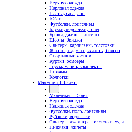
Верхняя одежда
Нарядная одежда
Платья, сарафаны
Юбки
Футболки, лонгсливы
Блузки, водолазки, топы
Брюки, джинсы, лосины
Шорты, бриджи
Свитеры, кардиганы, толстовки
Жакеты, пиджаки, жилеты, болеро
Спортивные костюмы
Куртки, бомберы
Трусы, майки, комплекты
Пижамы
Колготки
Мальчики 1-15 лет
Мальчики 1-15 лет
Верхняя одежда
Нарядная одежда
Футболки, поло, лонгсливы
Рубашки, водолазки
Свитеры, джемпера, толстовки, худи
Пиджаки, жилеты