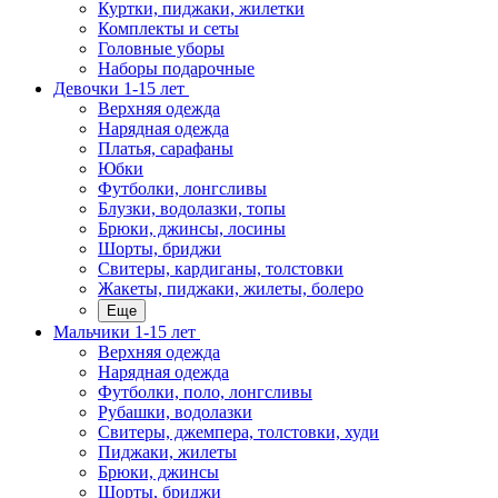
Куртки, пиджаки, жилетки
Комплекты и сеты
Головные уборы
Наборы подарочные
Девочки 1-15 лет
Верхняя одежда
Нарядная одежда
Платья, сарафаны
Юбки
Футболки, лонгсливы
Блузки, водолазки, топы
Брюки, джинсы, лосины
Шорты, бриджи
Свитеры, кардиганы, толстовки
Жакеты, пиджаки, жилеты, болеро
Еще
Мальчики 1-15 лет
Верхняя одежда
Нарядная одежда
Футболки, поло, лонгсливы
Рубашки, водолазки
Свитеры, джемпера, толстовки, худи
Пиджаки, жилеты
Брюки, джинсы
Шорты, бриджи