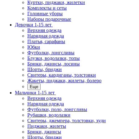
Куртки, пиджаки, жилетки
Комплекты и сеты
Головные уборы
Наборы подарочные
Девочки 1-15 лет
Верхняя одежда
Нарядная одежда
Платья, сарафаны
Юбки
Футболки, лонгсливы
Блузки, водолазки, топы
Брюки, джинсы, лосины
Шорты, бриджи
Свитеры, кардиганы, толстовки
Жакеты, пиджаки, жилеты, болеро
Еще
Мальчики 1-15 лет
Верхняя одежда
Нарядная одежда
Футболки, поло, лонгсливы
Рубашки, водолазки
Свитеры, джемпера, толстовки, худи
Пиджаки, жилеты
Брюки, джинсы
Шорты, бриджи