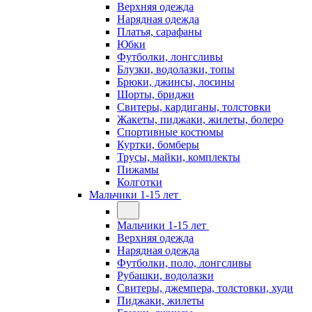
Верхняя одежда
Нарядная одежда
Платья, сарафаны
Юбки
Футболки, лонгсливы
Блузки, водолазки, топы
Брюки, джинсы, лосины
Шорты, бриджи
Свитеры, кардиганы, толстовки
Жакеты, пиджаки, жилеты, болеро
Спортивные костюмы
Куртки, бомберы
Трусы, майки, комплекты
Пижамы
Колготки
Мальчики 1-15 лет
Мальчики 1-15 лет
Верхняя одежда
Нарядная одежда
Футболки, поло, лонгсливы
Рубашки, водолазки
Свитеры, джемпера, толстовки, худи
Пиджаки, жилеты