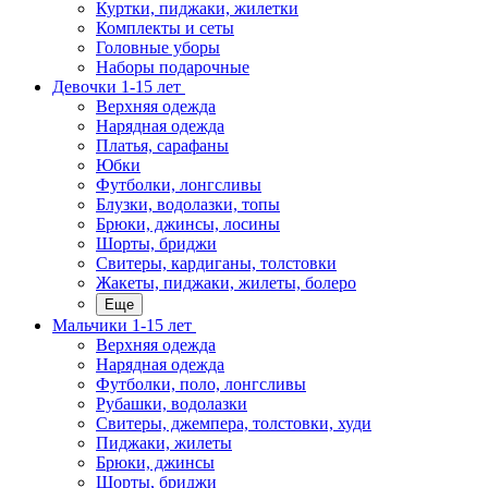
Куртки, пиджаки, жилетки
Комплекты и сеты
Головные уборы
Наборы подарочные
Девочки 1-15 лет
Верхняя одежда
Нарядная одежда
Платья, сарафаны
Юбки
Футболки, лонгсливы
Блузки, водолазки, топы
Брюки, джинсы, лосины
Шорты, бриджи
Свитеры, кардиганы, толстовки
Жакеты, пиджаки, жилеты, болеро
Еще
Мальчики 1-15 лет
Верхняя одежда
Нарядная одежда
Футболки, поло, лонгсливы
Рубашки, водолазки
Свитеры, джемпера, толстовки, худи
Пиджаки, жилеты
Брюки, джинсы
Шорты, бриджи