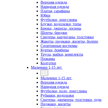
Верхняя одежда
Нарядная одежда
Платья, сарафаны
Юбки
Футболки, лонгсливы
Блузки, водолазки, топы
Брюки, джинсы, лосины
Шорты, бриджи
Свитеры, кардиганы, толстовки
Жакеты, пиджаки, жилеты, болеро
Спортивные костюмы
Куртки, бомберы
Трусы, майки, комплекты
Пижамы
Колготки
Мальчики 1-15 лет
Мальчики 1-15 лет
Верхняя одежда
Нарядная одежда
Футболки, поло, лонгсливы
Рубашки, водолазки
Свитеры, джемпера, толстовки, худи
Пиджаки, жилеты