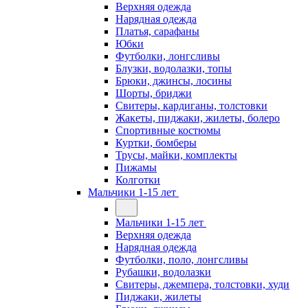
Верхняя одежда
Нарядная одежда
Платья, сарафаны
Юбки
Футболки, лонгсливы
Блузки, водолазки, топы
Брюки, джинсы, лосины
Шорты, бриджи
Свитеры, кардиганы, толстовки
Жакеты, пиджаки, жилеты, болеро
Спортивные костюмы
Куртки, бомберы
Трусы, майки, комплекты
Пижамы
Колготки
Мальчики 1-15 лет
Мальчики 1-15 лет
Верхняя одежда
Нарядная одежда
Футболки, поло, лонгсливы
Рубашки, водолазки
Свитеры, джемпера, толстовки, худи
Пиджаки, жилеты