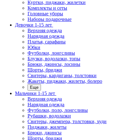
Куртки, пиджаки, жилетки
Комплекты и сеты
Головные уборы
Наборы подарочные
Девочки 1-15 лет
Верхняя одежда
Нарядная одежда
Платья, сарафаны
Юбки
Футболки, лонгсливы
Блузки, водолазки, топы
Брюки, джинсы, лосины
Шорты, бриджи
Свитеры, кардиганы, толстовки
Жакеты, пиджаки, жилеты, болеро
Еще
Мальчики 1-15 лет
Верхняя одежда
Нарядная одежда
Футболки, поло, лонгсливы
Рубашки, водолазки
Свитеры, джемпера, толстовки, худи
Пиджаки, жилеты
Брюки, джинсы
Шорты, бриджи