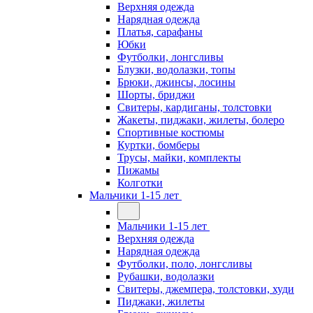
Верхняя одежда
Нарядная одежда
Платья, сарафаны
Юбки
Футболки, лонгсливы
Блузки, водолазки, топы
Брюки, джинсы, лосины
Шорты, бриджи
Свитеры, кардиганы, толстовки
Жакеты, пиджаки, жилеты, болеро
Спортивные костюмы
Куртки, бомберы
Трусы, майки, комплекты
Пижамы
Колготки
Мальчики 1-15 лет
Мальчики 1-15 лет
Верхняя одежда
Нарядная одежда
Футболки, поло, лонгсливы
Рубашки, водолазки
Свитеры, джемпера, толстовки, худи
Пиджаки, жилеты