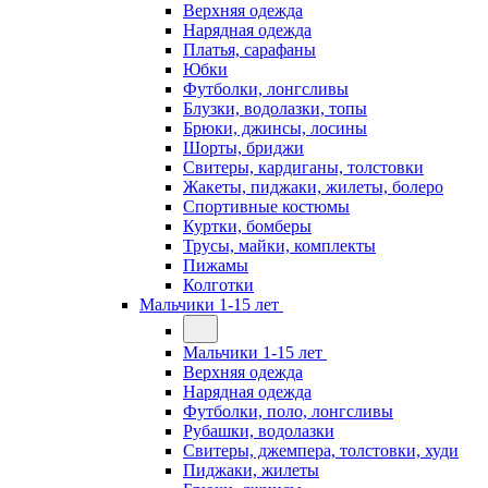
Верхняя одежда
Нарядная одежда
Платья, сарафаны
Юбки
Футболки, лонгсливы
Блузки, водолазки, топы
Брюки, джинсы, лосины
Шорты, бриджи
Свитеры, кардиганы, толстовки
Жакеты, пиджаки, жилеты, болеро
Спортивные костюмы
Куртки, бомберы
Трусы, майки, комплекты
Пижамы
Колготки
Мальчики 1-15 лет
Мальчики 1-15 лет
Верхняя одежда
Нарядная одежда
Футболки, поло, лонгсливы
Рубашки, водолазки
Свитеры, джемпера, толстовки, худи
Пиджаки, жилеты