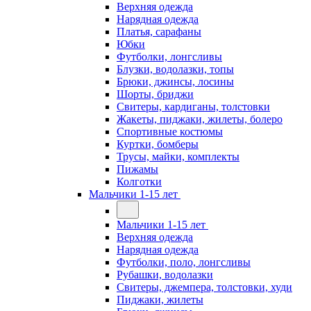
Верхняя одежда
Нарядная одежда
Платья, сарафаны
Юбки
Футболки, лонгсливы
Блузки, водолазки, топы
Брюки, джинсы, лосины
Шорты, бриджи
Свитеры, кардиганы, толстовки
Жакеты, пиджаки, жилеты, болеро
Спортивные костюмы
Куртки, бомберы
Трусы, майки, комплекты
Пижамы
Колготки
Мальчики 1-15 лет
Мальчики 1-15 лет
Верхняя одежда
Нарядная одежда
Футболки, поло, лонгсливы
Рубашки, водолазки
Свитеры, джемпера, толстовки, худи
Пиджаки, жилеты