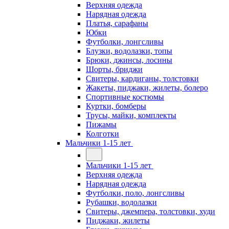
Верхняя одежда
Нарядная одежда
Платья, сарафаны
Юбки
Футболки, лонгсливы
Блузки, водолазки, топы
Брюки, джинсы, лосины
Шорты, бриджи
Свитеры, кардиганы, толстовки
Жакеты, пиджаки, жилеты, болеро
Спортивные костюмы
Куртки, бомберы
Трусы, майки, комплекты
Пижамы
Колготки
Мальчики 1-15 лет
Мальчики 1-15 лет
Верхняя одежда
Нарядная одежда
Футболки, поло, лонгсливы
Рубашки, водолазки
Свитеры, джемпера, толстовки, худи
Пиджаки, жилеты