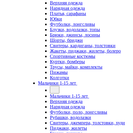
Верхняя одежда
Нарядная одежда
Платья, сарафаны
Юбки
Футболки, лонгсливы
Блузки, водолазки, топы
Брюки, джинсы, лосины
Шорты, бриджи
Свитеры, кардиганы, толстовки
Жакеты, пиджаки, жилеты, болеро
Спортивные костюмы
Куртки, бомберы
Трусы, майки, комплекты
Пижамы
Колготки
Мальчики 1-15 лет
Мальчики 1-15 лет
Верхняя одежда
Нарядная одежда
Футболки, поло, лонгсливы
Рубашки, водолазки
Свитеры, джемпера, толстовки, худи
Пиджаки, жилеты