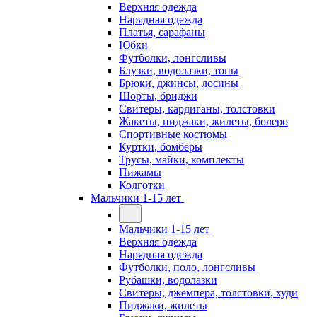
Верхняя одежда
Нарядная одежда
Платья, сарафаны
Юбки
Футболки, лонгсливы
Блузки, водолазки, топы
Брюки, джинсы, лосины
Шорты, бриджи
Свитеры, кардиганы, толстовки
Жакеты, пиджаки, жилеты, болеро
Спортивные костюмы
Куртки, бомберы
Трусы, майки, комплекты
Пижамы
Колготки
Мальчики 1-15 лет
Мальчики 1-15 лет
Верхняя одежда
Нарядная одежда
Футболки, поло, лонгсливы
Рубашки, водолазки
Свитеры, джемпера, толстовки, худи
Пиджаки, жилеты