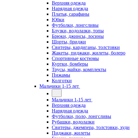
Верхняя одежда
Нарядная одежда
Платья, сарафаны
Юбки
Футболки, лонгсливы
Блузки, водолазки, топы
Брюки, джинсы, лосины
Шорты, бриджи
Свитеры, кардиганы, толстовки
Жакеты, пиджаки, жилеты, болеро
Спортивные костюмы
Куртки, бомберы
Трусы, майки, комплекты
Пижамы
Колготки
Мальчики 1-15 лет
Мальчики 1-15 лет
Верхняя одежда
Нарядная одежда
Футболки, поло, лонгсливы
Рубашки, водолазки
Свитеры, джемпера, толстовки, худи
Пиджаки, жилеты