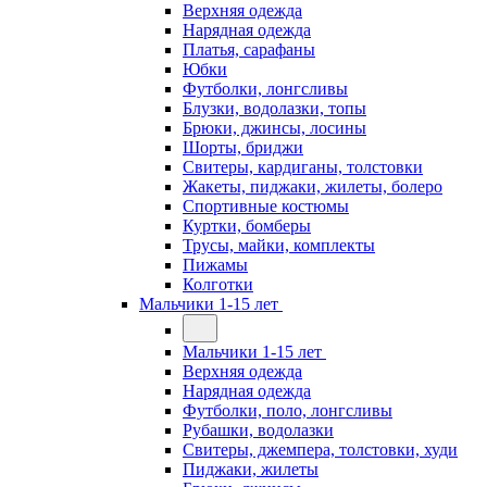
Верхняя одежда
Нарядная одежда
Платья, сарафаны
Юбки
Футболки, лонгсливы
Блузки, водолазки, топы
Брюки, джинсы, лосины
Шорты, бриджи
Свитеры, кардиганы, толстовки
Жакеты, пиджаки, жилеты, болеро
Спортивные костюмы
Куртки, бомберы
Трусы, майки, комплекты
Пижамы
Колготки
Мальчики 1-15 лет
Мальчики 1-15 лет
Верхняя одежда
Нарядная одежда
Футболки, поло, лонгсливы
Рубашки, водолазки
Свитеры, джемпера, толстовки, худи
Пиджаки, жилеты