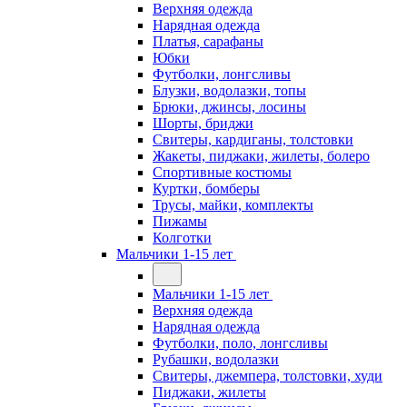
Верхняя одежда
Нарядная одежда
Платья, сарафаны
Юбки
Футболки, лонгсливы
Блузки, водолазки, топы
Брюки, джинсы, лосины
Шорты, бриджи
Свитеры, кардиганы, толстовки
Жакеты, пиджаки, жилеты, болеро
Спортивные костюмы
Куртки, бомберы
Трусы, майки, комплекты
Пижамы
Колготки
Мальчики 1-15 лет
Мальчики 1-15 лет
Верхняя одежда
Нарядная одежда
Футболки, поло, лонгсливы
Рубашки, водолазки
Свитеры, джемпера, толстовки, худи
Пиджаки, жилеты