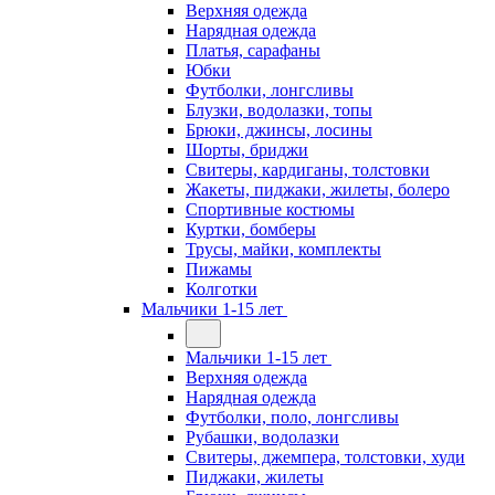
Верхняя одежда
Нарядная одежда
Платья, сарафаны
Юбки
Футболки, лонгсливы
Блузки, водолазки, топы
Брюки, джинсы, лосины
Шорты, бриджи
Свитеры, кардиганы, толстовки
Жакеты, пиджаки, жилеты, болеро
Спортивные костюмы
Куртки, бомберы
Трусы, майки, комплекты
Пижамы
Колготки
Мальчики 1-15 лет
Мальчики 1-15 лет
Верхняя одежда
Нарядная одежда
Футболки, поло, лонгсливы
Рубашки, водолазки
Свитеры, джемпера, толстовки, худи
Пиджаки, жилеты