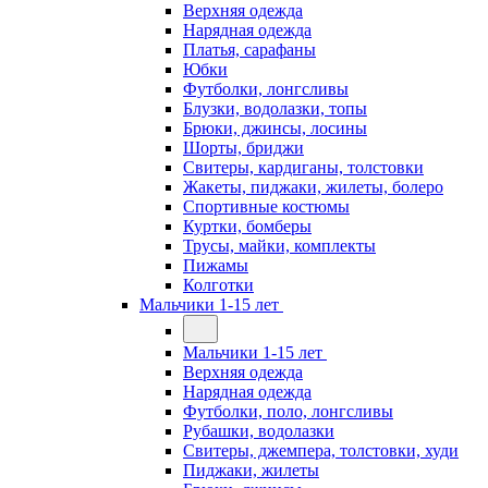
Верхняя одежда
Нарядная одежда
Платья, сарафаны
Юбки
Футболки, лонгсливы
Блузки, водолазки, топы
Брюки, джинсы, лосины
Шорты, бриджи
Свитеры, кардиганы, толстовки
Жакеты, пиджаки, жилеты, болеро
Спортивные костюмы
Куртки, бомберы
Трусы, майки, комплекты
Пижамы
Колготки
Мальчики 1-15 лет
Мальчики 1-15 лет
Верхняя одежда
Нарядная одежда
Футболки, поло, лонгсливы
Рубашки, водолазки
Свитеры, джемпера, толстовки, худи
Пиджаки, жилеты