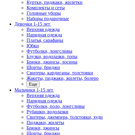
Куртки, пиджаки, жилетки
Комплекты и сеты
Головные уборы
Наборы подарочные
Девочки 1-15 лет
Верхняя одежда
Нарядная одежда
Платья, сарафаны
Юбки
Футболки, лонгсливы
Блузки, водолазки, топы
Брюки, джинсы, лосины
Шорты, бриджи
Свитеры, кардиганы, толстовки
Жакеты, пиджаки, жилеты, болеро
Еще
Мальчики 1-15 лет
Верхняя одежда
Нарядная одежда
Футболки, поло, лонгсливы
Рубашки, водолазки
Свитеры, джемпера, толстовки, худи
Пиджаки, жилеты
Брюки, джинсы
Шорты, бриджи