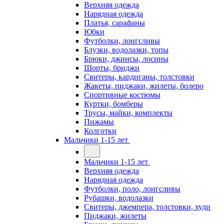
Верхняя одежда
Нарядная одежда
Платья, сарафаны
Юбки
Футболки, лонгсливы
Блузки, водолазки, топы
Брюки, джинсы, лосины
Шорты, бриджи
Свитеры, кардиганы, толстовки
Жакеты, пиджаки, жилеты, болеро
Спортивные костюмы
Куртки, бомберы
Трусы, майки, комплекты
Пижамы
Колготки
Мальчики 1-15 лет
Мальчики 1-15 лет
Верхняя одежда
Нарядная одежда
Футболки, поло, лонгсливы
Рубашки, водолазки
Свитеры, джемпера, толстовки, худи
Пиджаки, жилеты