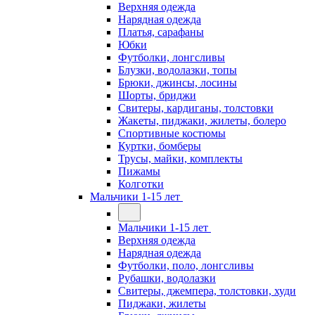
Верхняя одежда
Нарядная одежда
Платья, сарафаны
Юбки
Футболки, лонгсливы
Блузки, водолазки, топы
Брюки, джинсы, лосины
Шорты, бриджи
Свитеры, кардиганы, толстовки
Жакеты, пиджаки, жилеты, болеро
Спортивные костюмы
Куртки, бомберы
Трусы, майки, комплекты
Пижамы
Колготки
Мальчики 1-15 лет
Мальчики 1-15 лет
Верхняя одежда
Нарядная одежда
Футболки, поло, лонгсливы
Рубашки, водолазки
Свитеры, джемпера, толстовки, худи
Пиджаки, жилеты