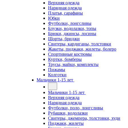
Верхняя одежда
Нарядная одежда
Платья, сарафаны
Юбки
Футболки, лонгсливы
Блузки, водолазки, топы
Брюки, джинсы, лосины
Шорты, бриджи
Свитеры, кардиганы, толстовки
Жакеты, пиджаки, жилеты, болеро
Спортивные костюмы
Куртки, бомберы
Трусы, майки, комплекты
Пижамы
Колготки
Мальчики 1-15 лет
Мальчики 1-15 лет
Верхняя одежда
Нарядная одежда
Футболки, поло, лонгсливы
Рубашки, водолазки
Свитеры, джемпера, толстовки, худи
Пиджаки, жилеты