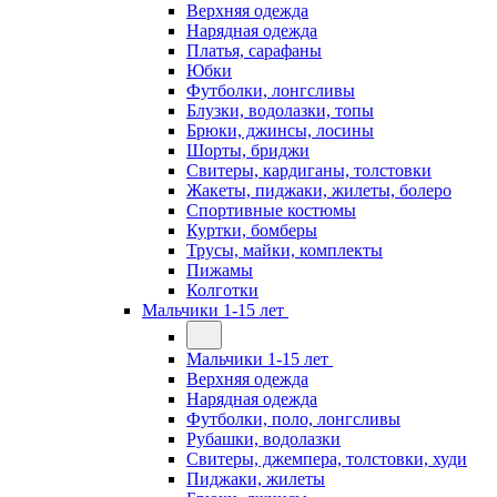
Верхняя одежда
Нарядная одежда
Платья, сарафаны
Юбки
Футболки, лонгсливы
Блузки, водолазки, топы
Брюки, джинсы, лосины
Шорты, бриджи
Свитеры, кардиганы, толстовки
Жакеты, пиджаки, жилеты, болеро
Спортивные костюмы
Куртки, бомберы
Трусы, майки, комплекты
Пижамы
Колготки
Мальчики 1-15 лет
Мальчики 1-15 лет
Верхняя одежда
Нарядная одежда
Футболки, поло, лонгсливы
Рубашки, водолазки
Свитеры, джемпера, толстовки, худи
Пиджаки, жилеты