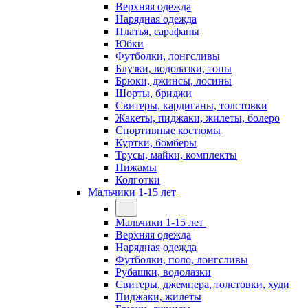
Верхняя одежда
Нарядная одежда
Платья, сарафаны
Юбки
Футболки, лонгсливы
Блузки, водолазки, топы
Брюки, джинсы, лосины
Шорты, бриджи
Свитеры, кардиганы, толстовки
Жакеты, пиджаки, жилеты, болеро
Спортивные костюмы
Куртки, бомберы
Трусы, майки, комплекты
Пижамы
Колготки
Мальчики 1-15 лет
Мальчики 1-15 лет
Верхняя одежда
Нарядная одежда
Футболки, поло, лонгсливы
Рубашки, водолазки
Свитеры, джемпера, толстовки, худи
Пиджаки, жилеты