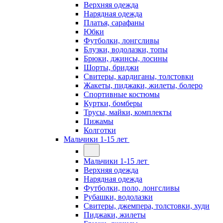
Верхняя одежда
Нарядная одежда
Платья, сарафаны
Юбки
Футболки, лонгсливы
Блузки, водолазки, топы
Брюки, джинсы, лосины
Шорты, бриджи
Свитеры, кардиганы, толстовки
Жакеты, пиджаки, жилеты, болеро
Спортивные костюмы
Куртки, бомберы
Трусы, майки, комплекты
Пижамы
Колготки
Мальчики 1-15 лет
Мальчики 1-15 лет
Верхняя одежда
Нарядная одежда
Футболки, поло, лонгсливы
Рубашки, водолазки
Свитеры, джемпера, толстовки, худи
Пиджаки, жилеты