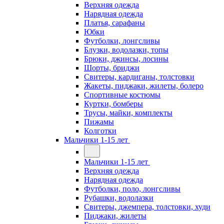
Верхняя одежда
Нарядная одежда
Платья, сарафаны
Юбки
Футболки, лонгсливы
Блузки, водолазки, топы
Брюки, джинсы, лосины
Шорты, бриджи
Свитеры, кардиганы, толстовки
Жакеты, пиджаки, жилеты, болеро
Спортивные костюмы
Куртки, бомберы
Трусы, майки, комплекты
Пижамы
Колготки
Мальчики 1-15 лет
Мальчики 1-15 лет
Верхняя одежда
Нарядная одежда
Футболки, поло, лонгсливы
Рубашки, водолазки
Свитеры, джемпера, толстовки, худи
Пиджаки, жилеты