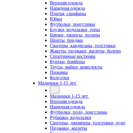
Верхняя одежда
Нарядная одежда
Платья, сарафаны
Юбки
Футболки, лонгсливы
Блузки, водолазки, топы
Брюки, джинсы, лосины
Шорты, бриджи
Свитеры, кардиганы, толстовки
Жакеты, пиджаки, жилеты, болеро
Спортивные костюмы
Куртки, бомберы
Трусы, майки, комплекты
Пижамы
Колготки
Мальчики 1-15 лет
Мальчики 1-15 лет
Верхняя одежда
Нарядная одежда
Футболки, поло, лонгсливы
Рубашки, водолазки
Свитеры, джемпера, толстовки, худи
Пиджаки, жилеты