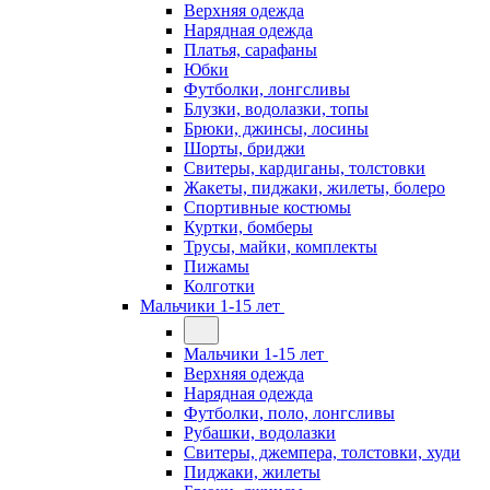
Верхняя одежда
Нарядная одежда
Платья, сарафаны
Юбки
Футболки, лонгсливы
Блузки, водолазки, топы
Брюки, джинсы, лосины
Шорты, бриджи
Свитеры, кардиганы, толстовки
Жакеты, пиджаки, жилеты, болеро
Спортивные костюмы
Куртки, бомберы
Трусы, майки, комплекты
Пижамы
Колготки
Мальчики 1-15 лет
Мальчики 1-15 лет
Верхняя одежда
Нарядная одежда
Футболки, поло, лонгсливы
Рубашки, водолазки
Свитеры, джемпера, толстовки, худи
Пиджаки, жилеты