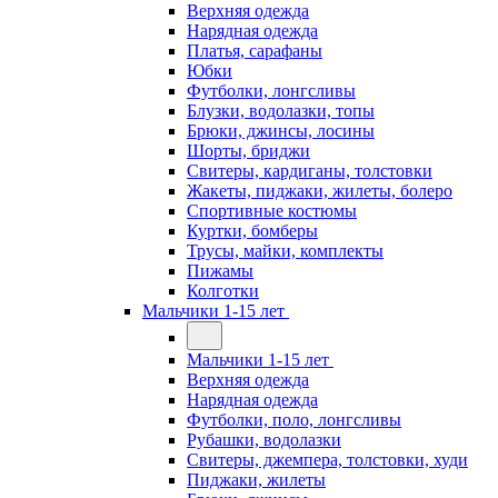
Верхняя одежда
Нарядная одежда
Платья, сарафаны
Юбки
Футболки, лонгсливы
Блузки, водолазки, топы
Брюки, джинсы, лосины
Шорты, бриджи
Свитеры, кардиганы, толстовки
Жакеты, пиджаки, жилеты, болеро
Спортивные костюмы
Куртки, бомберы
Трусы, майки, комплекты
Пижамы
Колготки
Мальчики 1-15 лет
Мальчики 1-15 лет
Верхняя одежда
Нарядная одежда
Футболки, поло, лонгсливы
Рубашки, водолазки
Свитеры, джемпера, толстовки, худи
Пиджаки, жилеты