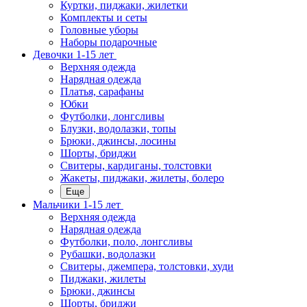
Куртки, пиджаки, жилетки
Комплекты и сеты
Головные уборы
Наборы подарочные
Девочки 1-15 лет
Верхняя одежда
Нарядная одежда
Платья, сарафаны
Юбки
Футболки, лонгсливы
Блузки, водолазки, топы
Брюки, джинсы, лосины
Шорты, бриджи
Свитеры, кардиганы, толстовки
Жакеты, пиджаки, жилеты, болеро
Еще
Мальчики 1-15 лет
Верхняя одежда
Нарядная одежда
Футболки, поло, лонгсливы
Рубашки, водолазки
Свитеры, джемпера, толстовки, худи
Пиджаки, жилеты
Брюки, джинсы
Шорты, бриджи