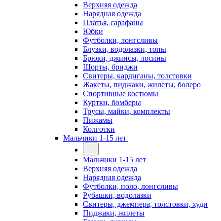
Верхняя одежда
Нарядная одежда
Платья, сарафаны
Юбки
Футболки, лонгсливы
Блузки, водолазки, топы
Брюки, джинсы, лосины
Шорты, бриджи
Свитеры, кардиганы, толстовки
Жакеты, пиджаки, жилеты, болеро
Спортивные костюмы
Куртки, бомберы
Трусы, майки, комплекты
Пижамы
Колготки
Мальчики 1-15 лет
Мальчики 1-15 лет
Верхняя одежда
Нарядная одежда
Футболки, поло, лонгсливы
Рубашки, водолазки
Свитеры, джемпера, толстовки, худи
Пиджаки, жилеты