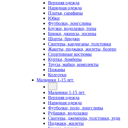
Верхняя одежда
Нарядная одежда
Платья, сарафаны
Юбки
Футболки, лонгсливы
Блузки, водолазки, топы
Брюки, джинсы, лосины
Шорты, бриджи
Свитеры, кардиганы, толстовки
Жакеты, пиджаки, жилеты, болеро
Спортивные костюмы
Куртки, бомберы
Трусы, майки, комплекты
Пижамы
Колготки
Мальчики 1-15 лет
Мальчики 1-15 лет
Верхняя одежда
Нарядная одежда
Футболки, поло, лонгсливы
Рубашки, водолазки
Свитеры, джемпера, толстовки, худи
Пиджаки, жилеты