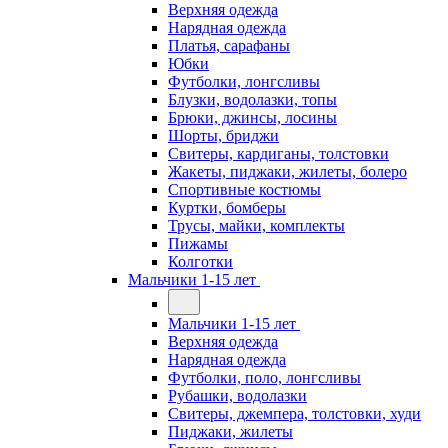
Верхняя одежда
Нарядная одежда
Платья, сарафаны
Юбки
Футболки, лонгсливы
Блузки, водолазки, топы
Брюки, джинсы, лосины
Шорты, бриджи
Свитеры, кардиганы, толстовки
Жакеты, пиджаки, жилеты, болеро
Спортивные костюмы
Куртки, бомберы
Трусы, майки, комплекты
Пижамы
Колготки
Мальчики 1-15 лет
Мальчики 1-15 лет
Верхняя одежда
Нарядная одежда
Футболки, поло, лонгсливы
Рубашки, водолазки
Свитеры, джемпера, толстовки, худи
Пиджаки, жилеты