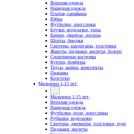
Верхняя одежда
Нарядная одежда
Платья, сарафаны
Юбки
Футболки, лонгсливы
Блузки, водолазки, топы
Брюки, джинсы, лосины
Шорты, бриджи
Свитеры, кардиганы, толстовки
Жакеты, пиджаки, жилеты, болеро
Спортивные костюмы
Куртки, бомберы
Трусы, майки, комплекты
Пижамы
Колготки
Мальчики 1-15 лет
Мальчики 1-15 лет
Верхняя одежда
Нарядная одежда
Футболки, поло, лонгсливы
Рубашки, водолазки
Свитеры, джемпера, толстовки, худи
Пиджаки, жилеты