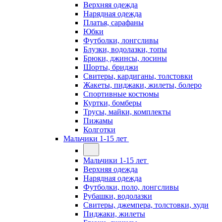
Верхняя одежда
Нарядная одежда
Платья, сарафаны
Юбки
Футболки, лонгсливы
Блузки, водолазки, топы
Брюки, джинсы, лосины
Шорты, бриджи
Свитеры, кардиганы, толстовки
Жакеты, пиджаки, жилеты, болеро
Спортивные костюмы
Куртки, бомберы
Трусы, майки, комплекты
Пижамы
Колготки
Мальчики 1-15 лет
Мальчики 1-15 лет
Верхняя одежда
Нарядная одежда
Футболки, поло, лонгсливы
Рубашки, водолазки
Свитеры, джемпера, толстовки, худи
Пиджаки, жилеты