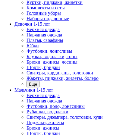
Куртки, пиджаки, жилетки
Комплекты и сеты
Головные уборы
Наборы подарочные
Девочки 1-15 лет
Верхняя одежда
Нарядная одежда
Платья, сарафаны
Юбки
Футболки, лонгсливы
Блузки, водолазки, топы
Брюки, джинсы, лосины
Шорты, бриджи
Свитеры, кардиганы, толстовки
Жакеты, пиджаки, жилеты, болеро
Еще
Мальчики 1-15 лет
Верхняя одежда
Нарядная одежда
Футболки, поло, лонгсливы
Рубашки, водолазки
Свитеры, джемпера, толстовки, худи
Пиджаки, жилеты
Брюки, джинсы
Шорты, бриджи