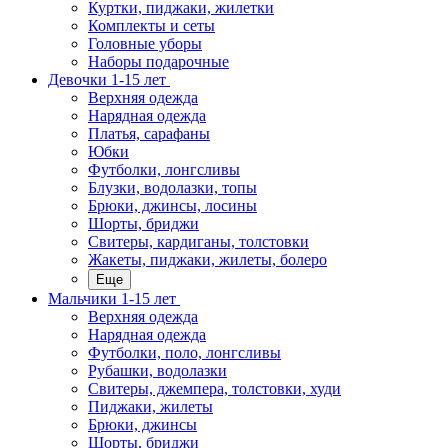
Куртки, пиджаки, жилетки
Комплекты и сеты
Головные уборы
Наборы подарочные
Девочки 1-15 лет
Верхняя одежда
Нарядная одежда
Платья, сарафаны
Юбки
Футболки, лонгсливы
Блузки, водолазки, топы
Брюки, джинсы, лосины
Шорты, бриджи
Свитеры, кардиганы, толстовки
Жакеты, пиджаки, жилеты, болеро
Еще
Мальчики 1-15 лет
Верхняя одежда
Нарядная одежда
Футболки, поло, лонгсливы
Рубашки, водолазки
Свитеры, джемпера, толстовки, худи
Пиджаки, жилеты
Брюки, джинсы
Шорты, бриджи